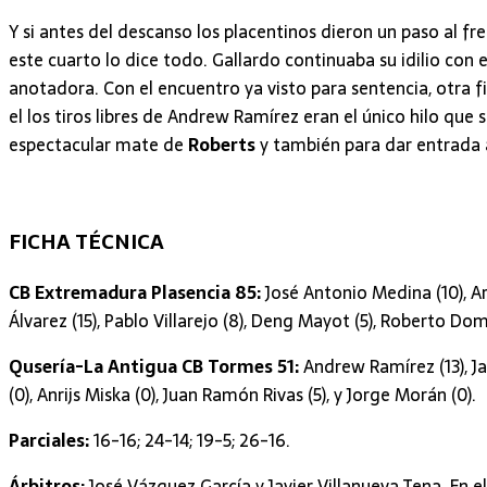
Y si antes del descanso los placentinos dieron un paso al fre
este cuarto lo dice todo. Gallardo continuaba su idilio con el
anotadora. Con el encuentro ya visto para sentencia, otra
el los tiros libres de Andrew Ramírez eran el único hilo qu
espectacular mate de
Roberts
y también para dar entrada 
FICHA TÉCNICA
CB Extremadura Plasencia 85:
José Antonio Medina (10), Ar
Álvarez (15), Pablo Villarejo (8), Deng Mayot (5), Roberto Dom
Qusería-La Antigua CB Tormes 51:
Andrew Ramírez (13), Jac
(0), Anrijs Miska (0), Juan Ramón Rivas (5), y Jorge Morán (0).
Parciales:
16-16; 24-14; 19-5; 26-16.
Árbitros:
José Vázquez García y Javier Villanueva Tena. En e