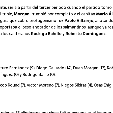
nte, sería a partir del tercer periodo cuando el partido tomó 
 triple,
Morgan
irrumpió por completo y el capitán
Mario Á
 figura que cobró protagonismo fue
Pablo Villarejo
, anotando
e soportaba el peso anotador de los salmantinos, aunque ya re
a los canteranos
Rodrigo Bahillo
y
Roberto Domínguez
.
turo Fernández (9), Diego Gallardo (14), Duan Morgan (13), Rob
ínguez (0) y Rodrigo Baillo (0).
ob Round (7), Víctor Moreno (7), Njegos Sikiras (4), Osas Ehigit
l minuto 33 eliminaron por cinco faltas personales al jugador