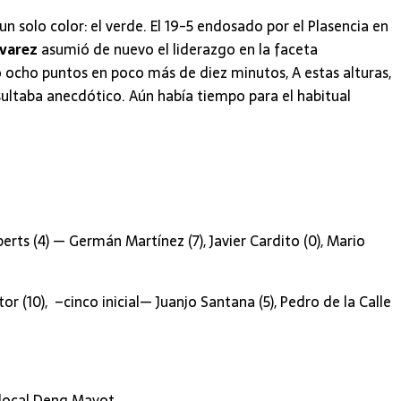
un solo color: el verde. El 19-5 endosado por el Plasencia en
lvarez
asumió de nuevo el liderazgo en la faceta
 ocho puntos en poco más de diez minutos, A estas alturas,
sultaba anecdótico. Aún había tiempo para el habitual
erts (4) — Germán Martínez (7), Javier Cardito (0), Mario
or (10), –cinco inicial— Juanjo Santana (5), Pedro de la Calle
 local Deng Mayot.