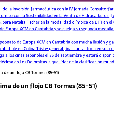
nal de la inversión farmacéutica con la IV Jornada Consultorf
omiso con la Sostenibilidad en la Venta de Hidrocarburos
ce, para Natalia Fischer en la modalidad olímpica de BTT en
 de Europa XCM en Cantabria y se cuelga su segunda medalla
mpeonato de Europa XCM en Cantabria con mucha ilusión y g
mbatible en Colina Triste: general final con victoria en sus 
ega a los cines españoles el 25 de septiembre y estará disponi
décima en Los Dolomitas, sigue líder de la clasificación mund
a de un flojo CB Tormes (85-51)
ima de un flojo CB Tormes (85-51)