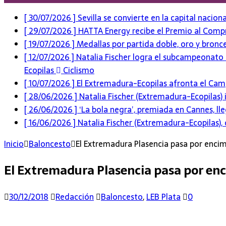
[ 30/07/2026 ]
Sevilla se convierte en la capital nacio
[ 29/07/2026 ]
HATTA Energy recibe el Premio al Compr
[ 19/07/2026 ]
Medallas por partida doble, oro y bron
[ 12/07/2026 ]
Natalia Fischer logra el subcampeonato
Ecopilas
Ciclismo
[ 10/07/2026 ]
El Extremadura-Ecopilas afronta el Ca
[ 28/06/2026 ]
Natalia Fischer (Extremadura-Ecopilas) i
[ 26/06/2026 ]
‘La bola negra’, premiada en Cannes, ll
[ 16/06/2026 ]
Natalia Fischer (Extremadura-Ecopilas), 
Inicio
Baloncesto
El Extremadura Plasencia pasa por encim
El Extremadura Plasencia pasa por enc
30/12/2018
Redacción
Baloncesto
,
LEB Plata
0