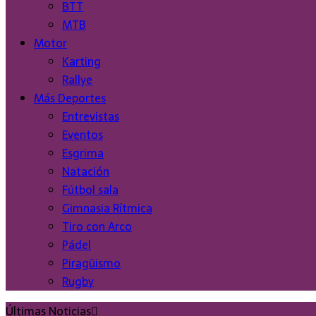
BTT
MTB
Motor
Karting
Rallye
Más Deportes
Entrevistas
Eventos
Esgrima
Natación
Fútbol sala
Gimnasia Rítmica
Tiro con Arco
Pádel
Piragüismo
Rugby
Últimas Noticias