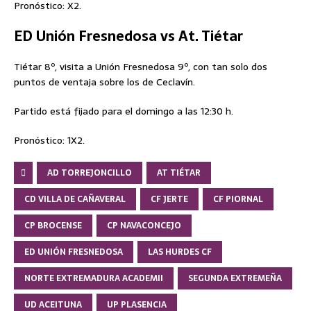
Pronóstico: X2.
ED Unión Fresnedosa vs At. Tiétar
Tiétar 8º, visita a Unión Fresnedosa 9º, con tan solo dos
puntos de ventaja sobre los de Ceclavín.
Partido está fijado para el domingo a las 12:30 h.
Pronóstico: 1X2.
AD TORREJONCILLO
AT TIÉTAR
CD VILLA DE CAÑAVERAL
CF JERTE
CF PIORNAL
CP BROCENSE
CP NAVACONCEJO
ED UNIÓN FRESNEDOSA
LAS HURDES CF
NORTE EXTREMADURA ACADEMII
SEGUNDA EXTREMEÑA
UD ACEITUNA
UP PLASENCIA