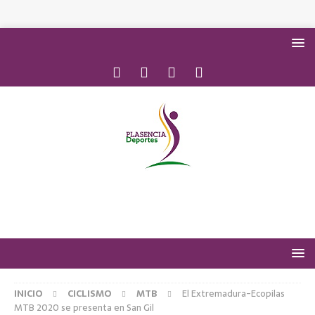
INICIO
CICLISMO
MTB
El Extremadura-Ecopilas
MTB 2020 se presenta en San Gil