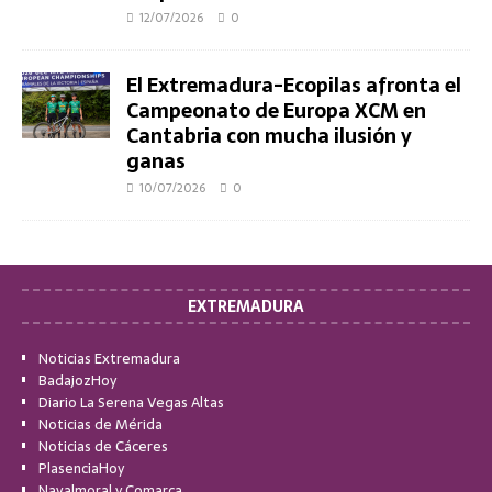
12/07/2026
0
El Extremadura-Ecopilas afronta el
Campeonato de Europa XCM en
Cantabria con mucha ilusión y
ganas
10/07/2026
0
EXTREMADURA
Noticias Extremadura
BadajozHoy
Diario La Serena Vegas Altas
Noticias de Mérida
Noticias de Cáceres
PlasenciaHoy
Navalmoral y Comarca